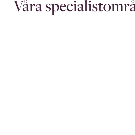
Våra specialistomr
Corporate &
Commercial
Å