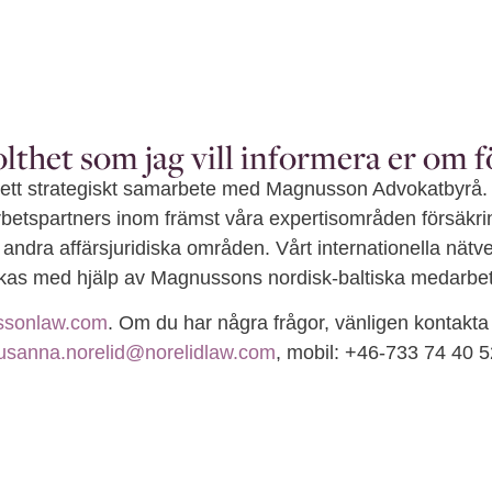
atbyrå
olthet som jag vill informera er om f
tt ett strategiskt samarbete med Magnusson Advokatbyrå. 
marbetspartners inom främst våra expertisområden försäk
 andra affärsjuridiska områden. Vårt internationella nä
rkas med hjälp av Magnussons nordisk-baltiska medarbet
sonlaw.com
. Om du har några frågor, vänligen kontakta
usanna.norelid@norelidlaw.com
, mobil: +46-733 74 40 5